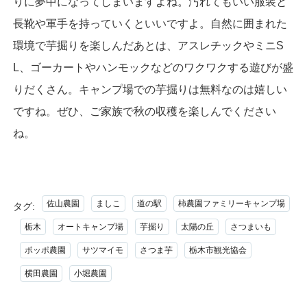
りに夢中になってしまいますよね。汚れてもいい服装と
長靴や軍手を持っていくといいですよ。自然に囲まれた
環境で芋掘りを楽しんだあとは、アスレチックやミニS
L、ゴーカートやハンモックなどのワクワクする遊びが盛
りだくさん。キャンプ場での芋掘りは無料なのは嬉しい
ですね。ぜひ、ご家族で秋の収穫を楽しんでください
ね。
佐山農園
ましこ
道の駅
柿農園ファミリーキャンプ場
タグ:
栃木
オートキャンプ場
芋掘り
太陽の丘
さつまいも
ポッポ農園
サツマイモ
さつま芋
栃木市観光協会
横田農園
小堀農園