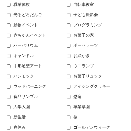
職業体験
自転車教室
光るどろだんご
子ども撮影会
動物イベント
プログラミング
赤ちゃんイベント
お菓子の家
ハーバリウム
ポーセラーツ
キャンドル
お絵かき
手形足型アート
ウニランプ
ハンモック
お菓子リュック
ウッドバーニング
アイシングクッキー
食品サンプル
恐竜
入学入園
卒業卒園
新生活
桜
春休み
ゴールデンウィーク