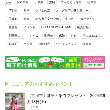
栃木県内
子供服
無料
でんじろう先生
栃木市
タグ:
下野市
科学
グリムの森
とちぎ岩下の新生姜ホール
子連れ
絵本
栃木市立文化会館
小山市
2025年7月
夏休み
イベント
GOOD NEWS MEATIN
山あげ祭
那須烏山市
ジビエ
歌舞伎
伝統
お肉
消しゴムはんこ
那須町
グルメ
自由研究
ワークショップ
譲渡会
同じエリアのおすすめイベント
【古河市】甚平・浴衣プレゼント｜2024年9
月13日(土)
その他