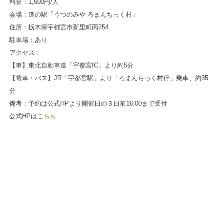
料金：1,500円/人
会場：道の駅「うつのみや ろまんちっく村」
住所：栃木県宇都宮市新里町丙254
駐車場：あり
アクセス：
【車】東北自動車道「宇都宮IC」より約5分
【電車・バス】JR「宇都宮駅」より「ろまんちっく村行」乗車、約35
分
備考：予約は公式HPより開催日の３日前16:00まで受付
公式HPは
こちら