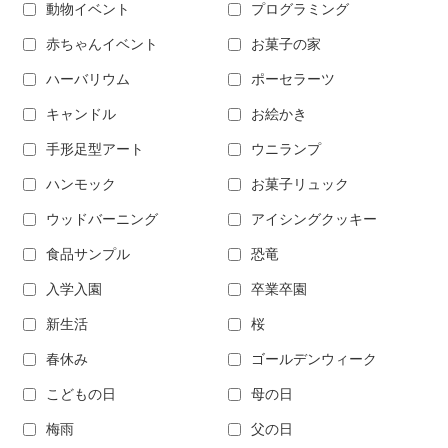
動物イベント
プログラミング
赤ちゃんイベント
お菓子の家
ハーバリウム
ポーセラーツ
キャンドル
お絵かき
手形足型アート
ウニランプ
ハンモック
お菓子リュック
ウッドバーニング
アイシングクッキー
食品サンプル
恐竜
入学入園
卒業卒園
新生活
桜
春休み
ゴールデンウィーク
こどもの日
母の日
梅雨
父の日