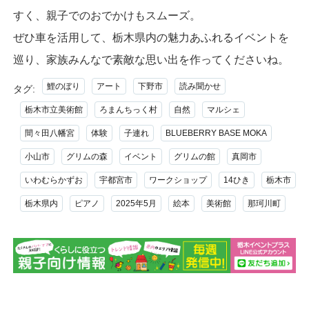
すく、親子でのおでかけもスムーズ。
ぜひ車を活用して、栃木県内の魅力あふれるイベントを
巡り、家族みんなで素敵な思い出を作ってくださいね。
鯉のぼり
アート
下野市
読み聞かせ
タグ:
栃木市立美術館
ろまんちっく村
自然
マルシェ
間々田八幡宮
体験
子連れ
BLUEBERRY BASE MOKA
小山市
グリムの森
イベント
グリムの館
真岡市
いわむらかずお
宇都宮市
ワークショップ
14ひき
栃木市
栃木県内
ピアノ
2025年5月
絵本
美術館
那珂川町