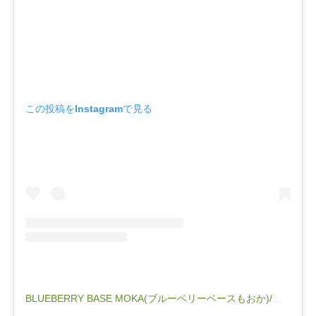
この投稿をInstagramで見る
BLUEBERRY BASE MOKA(ブルーベリーベースもおか)/栃木観光/栃木県(@blueberry_base_moka)がシェアした投稿