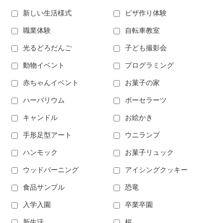
新しい生活様式
ピザ作り体験
職業体験
自転車教室
光るどろだんご
子ども撮影会
動物イベント
プログラミング
赤ちゃんイベント
お菓子の家
ハーバリウム
ポーセラーツ
キャンドル
お絵かき
手形足型アート
ウニランプ
ハンモック
お菓子リュック
ウッドバーニング
アイシングクッキー
食品サンプル
恐竜
入学入園
卒業卒園
新生活
桜