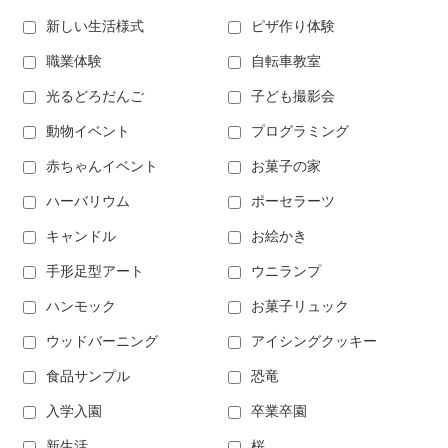
新しい生活様式
ピザ作り体験
職業体験
自転車教室
光るどろだんご
子ども撮影会
動物イベント
プログラミング
赤ちゃんイベント
お菓子の家
ハーバリウム
ポーセラーツ
キャンドル
お絵かき
手形足型アート
ウニランプ
ハンモック
お菓子リュック
ウッドバーニング
アイシングクッキー
食品サンプル
恐竜
入学入園
卒業卒園
新生活
桜