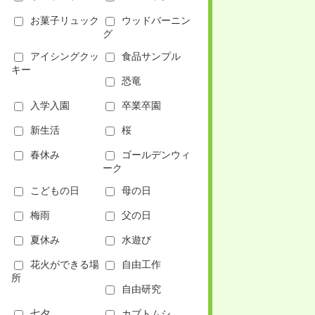
お菓子リュック
ウッドバーニン
グ
アイシングクッ
食品サンプル
キー
恐竜
入学入園
卒業卒園
新生活
桜
春休み
ゴールデンウィ
ーク
こどもの日
母の日
梅雨
父の日
夏休み
水遊び
花火ができる場
自由工作
所
自由研究
七夕
カブトムシ