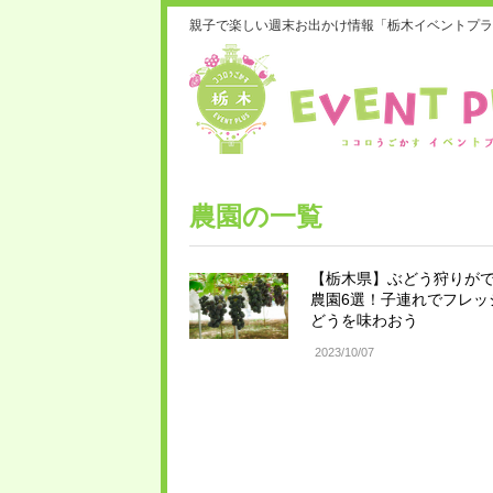
親子で楽しい週末お出かけ情報「栃木イベントプラ
農園の一覧
【栃木県】ぶどう狩りが
農園6選！子連れでフレッ
どうを味わおう
2023/10/07