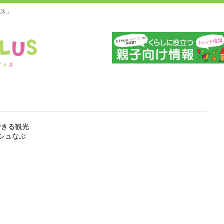
ス」
栃
できる観光
シュなぶ