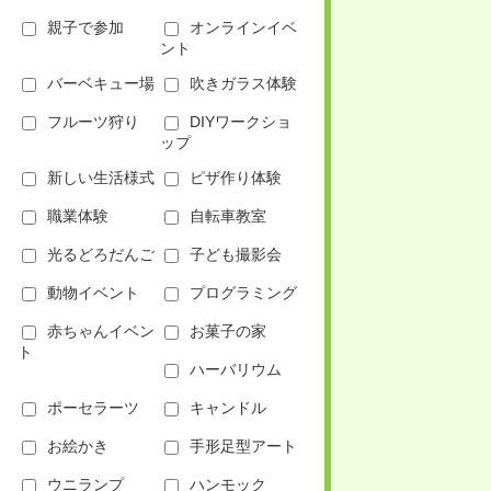
親子で参加
オンラインイベ
ント
バーベキュー場
吹きガラス体験
フルーツ狩り
DIYワークショ
ップ
新しい生活様式
ピザ作り体験
職業体験
自転車教室
光るどろだんご
子ども撮影会
動物イベント
プログラミング
赤ちゃんイベン
お菓子の家
ト
ハーバリウム
ポーセラーツ
キャンドル
お絵かき
手形足型アート
ウニランプ
ハンモック