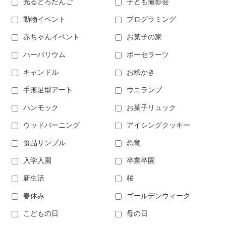
光るどろだんご
子ども撮影会
動物イベント
プログラミング
赤ちゃんイベント
お菓子の家
ハーバリウム
ポーセラーツ
キャンドル
お絵かき
手形足型アート
ウニランプ
ハンモック
お菓子リュック
ウッドバーニング
アイシングクッキー
食品サンプル
恐竜
入学入園
卒業卒園
新生活
桜
春休み
ゴールデンウィーク
こどもの日
母の日