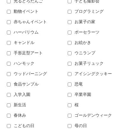
光るどろだんご
子ども撮影会
動物イベント
プログラミング
赤ちゃんイベント
お菓子の家
ハーバリウム
ポーセラーツ
キャンドル
お絵かき
手形足型アート
ウニランプ
ハンモック
お菓子リュック
ウッドバーニング
アイシングクッキー
食品サンプル
恐竜
入学入園
卒業卒園
新生活
桜
春休み
ゴールデンウィーク
こどもの日
母の日