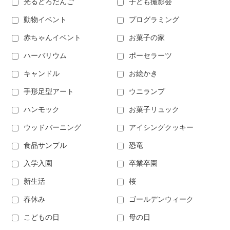
光るどろだんご
子ども撮影会
動物イベント
プログラミング
赤ちゃんイベント
お菓子の家
ハーバリウム
ポーセラーツ
キャンドル
お絵かき
手形足型アート
ウニランプ
ハンモック
お菓子リュック
ウッドバーニング
アイシングクッキー
食品サンプル
恐竜
入学入園
卒業卒園
新生活
桜
春休み
ゴールデンウィーク
こどもの日
母の日