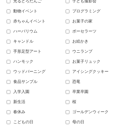
光るどろだんご
子ども撮影会
動物イベント
プログラミング
赤ちゃんイベント
お菓子の家
ハーバリウム
ポーセラーツ
キャンドル
お絵かき
手形足型アート
ウニランプ
ハンモック
お菓子リュック
ウッドバーニング
アイシングクッキー
食品サンプル
恐竜
入学入園
卒業卒園
新生活
桜
春休み
ゴールデンウィーク
こどもの日
母の日