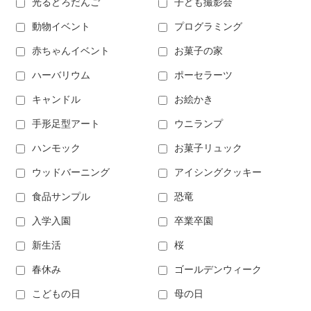
光るどろだんご
子ども撮影会
動物イベント
プログラミング
赤ちゃんイベント
お菓子の家
ハーバリウム
ポーセラーツ
キャンドル
お絵かき
手形足型アート
ウニランプ
ハンモック
お菓子リュック
ウッドバーニング
アイシングクッキー
食品サンプル
恐竜
入学入園
卒業卒園
新生活
桜
春休み
ゴールデンウィーク
こどもの日
母の日