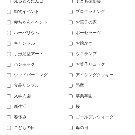
光るどろだんご
子ども撮影会
動物イベント
プログラミング
赤ちゃんイベント
お菓子の家
ハーバリウム
ポーセラーツ
キャンドル
お絵かき
手形足型アート
ウニランプ
ハンモック
お菓子リュック
ウッドバーニング
アイシングクッキー
食品サンプル
恐竜
入学入園
卒業卒園
新生活
桜
春休み
ゴールデンウィーク
こどもの日
母の日