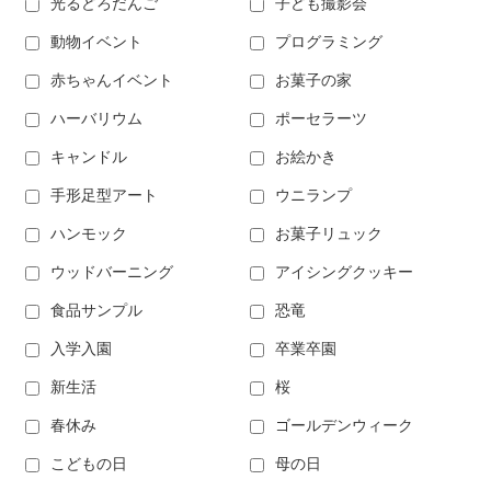
光るどろだんご
子ども撮影会
動物イベント
プログラミング
赤ちゃんイベント
お菓子の家
ハーバリウム
ポーセラーツ
キャンドル
お絵かき
手形足型アート
ウニランプ
ハンモック
お菓子リュック
ウッドバーニング
アイシングクッキー
食品サンプル
恐竜
入学入園
卒業卒園
新生活
桜
春休み
ゴールデンウィーク
こどもの日
母の日