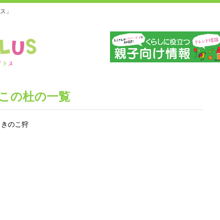
ス」
栃
この杜の一覧
くきのこ狩