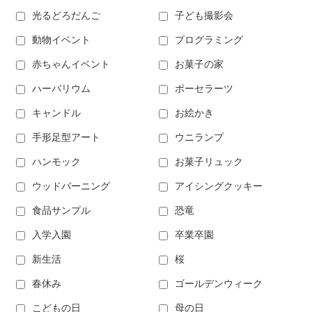
光るどろだんご
子ども撮影会
動物イベント
プログラミング
赤ちゃんイベント
お菓子の家
ハーバリウム
ポーセラーツ
キャンドル
お絵かき
手形足型アート
ウニランプ
ハンモック
お菓子リュック
ウッドバーニング
アイシングクッキー
食品サンプル
恐竜
入学入園
卒業卒園
新生活
桜
春休み
ゴールデンウィーク
こどもの日
母の日