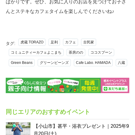
ばかりです。ぜひ、お気に入りのお店を見つけてお子さ
んとステキなカフェタイムを楽しんでくださいね♪
虎蔵 TORAZO
足利
カフェ
古民家
タグ:
コミュニティーカフェよこまち
茶房のの
ココスプーン
Green Beans
グリーンビーンズ
Cafe Labo. HAMADA
八蔵
同じエリアのおすすめイベント
【小山市】甚平・浴衣プレゼント｜2025年9
月20日(土)