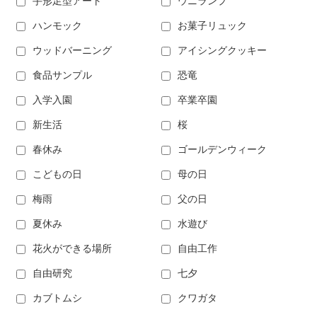
手形足型アート
ウニランプ
ハンモック
お菓子リュック
ウッドバーニング
アイシングクッキー
食品サンプル
恐竜
入学入園
卒業卒園
新生活
桜
春休み
ゴールデンウィーク
こどもの日
母の日
梅雨
父の日
夏休み
水遊び
花火ができる場所
自由工作
自由研究
七夕
カブトムシ
クワガタ