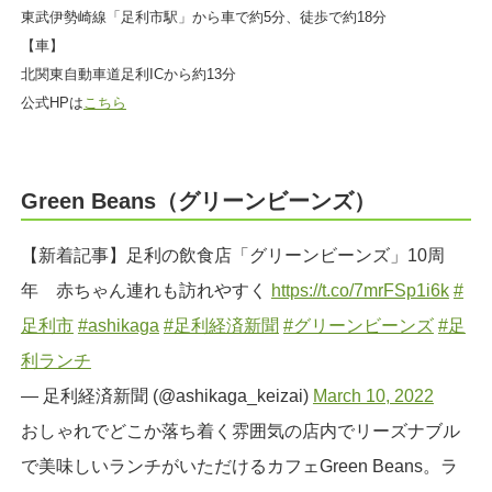
東武伊勢崎線「足利市駅」から車で約5分、徒歩で約18分
【車】
北関東自動車道足利ICから約13分
公式HPは
こちら
Green Beans（グリーンビーンズ）
【新着記事】足利の飲食店「グリーンビーンズ」10周
年 赤ちゃん連れも訪れやすく
https://t.co/7mrFSp1i6k
#
足利市
#ashikaga
#足利経済新聞
#グリーンビーンズ
#足
利ランチ
— 足利経済新聞 (@ashikaga_keizai)
March 10, 2022
おしゃれでどこか落ち着く雰囲気の店内でリーズナブル
で美味しいランチがいただけるカフェGreen Beans。ラ